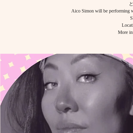
Aico Simon will be performing 
S
Locat