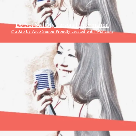
Do Not Sell My Personal Information
© 2025 by Aico Simon Proudly created with
Wix.com